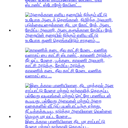
ஸ்டாண்ட் ஸ்டோரேஜ் கேபினட்...
அறையின் தரையில் நிற்கும் எளிய வீட்டு
உபயோக துணி தொங்கவிடும் சாதனம்,...
காலணிக் கடை தீவு காட்சி மேடை வணிக
வளாகப் பை ...
இடைக்கால பாணியிலான திட மர சாப்பாட்டு
மேசை மற்றும் நாற்காலி தொகுப்பு...