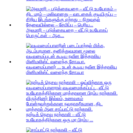
அலமாரி – படுக்கையறை – வீட்டு உபயோகப்
பொருட்கள் – ஆக...
வடிவமைப்பாளர் ... உடன் கூடிய நவீன இத்தாலிய
மினிமலிஸ்ட் வளைந்த சோஃபா
நார்டிக் நெசவு நாற்காலி – வீட்டு
உபயோகத்திற்கான ஒரு மர பிரம்பு ...