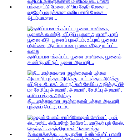
வரவேற்பறைக்கான எளிய காபி மேசை –
ஆடம்பரமான...
தனிப்பயனாக்கப்பட்ட பூனை மாளிகை, பூனைக்
கூண்டு, வீட்டுப் பூனை அலமாரி...
திட மரத்தாலான குழந்தைகள் புத்தக அலமாரி,
புத்தகப் பெட்டி, படம்...
ஓஷன் பேனல் காம்பினேஷன் கேபினட் டிவி