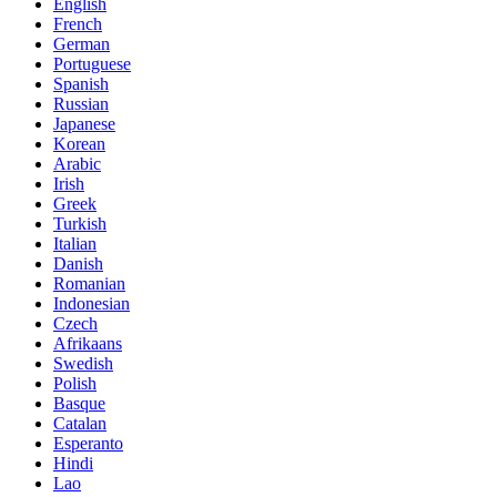
English
French
German
Portuguese
Spanish
Russian
Japanese
Korean
Arabic
Irish
Greek
Turkish
Italian
Danish
Romanian
Indonesian
Czech
Afrikaans
Swedish
Polish
Basque
Catalan
Esperanto
Hindi
Lao