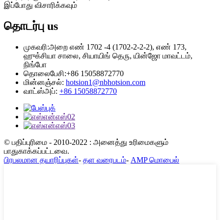
இப்போது விசாரிக்கவும்
தொடர்பு
us
முகவரி:
அறை எண் 1702 -4 (1702-2-2-2), எண் 173,
ஹுக்சியா சாலை, சியாயிங் தெரு, யின்ஜோ மாவட்டம்,
நிங்போ
தொலைபேசி:
+86 15058872770
மின்னஞ்சல்:
hotsion1@nbhotsion.com
வாட்ஸ்அப்:
+86 15058872770
© பதிப்புரிமை - 2010-2022 : அனைத்து உரிமைகளும்
பாதுகாக்கப்பட்டவை.
பிரபலமான தயாரிப்புகள்
-
தள வரைபடம்
-
AMP மொபைல்