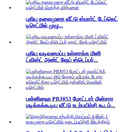
புதிய தலைமுறை வீட்டு ஸ்மார்ட் டேப்லெட்
டிரெட்மில் முழு...
புதிய வடிவமைப்பு உள்ளரங்க மினி
ட்விஸ்ட் அண்ட் ஷேப் ஸ்டெப்பர்...
பன்னிஹை PBJ053 மோட்டார் மின்சார
மடிக்கக்கூடிய வீட்டு உடற்பயிற்சி கூடம்...