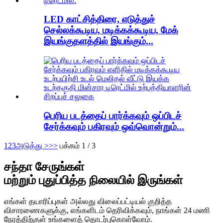
LED காட்சித்திரை, எடுத்துச்
செல்லக்கூடிய, மடிக்கக்கூடிய, மேக்
இயங்குதளத்தில் இயங்கும்...
பெரிய படத்தைப் பார்க்கவும் ஒப்பிடச்
சேர்க்கவும் பகிரவும் ஒவ்வொன்றும்...
1
2
3
அடுத்து >
>>
பக்கம் 1 / 3
சந்தா சேருங்கள்
மற்றும் புதுப்பித்த நிலையில் இருங்கள்
எங்கள் தயாரிப்புகள் அல்லது விலைப்பட்டியல் குறித்த
விசாரணைகளுக்கு, எங்களிடம் தெரிவிக்கவும், நாங்கள் 24 மணி
நேரத்திற்குள் உங்களைத் தொடர்புகொள்வோம்.