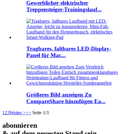
Gewerblicher elektrischer
Treppensteiger-Trainingslauf...
Tragbares, faltbares LED-Display-
Panel für Mac...
Größeres Bild anzeigen Zu
CompareShare hinzufügen Ea...
1
2
3
Weiter >
>>
Seite 1/3
abonnieren
& auf dem neuesten Stand sein