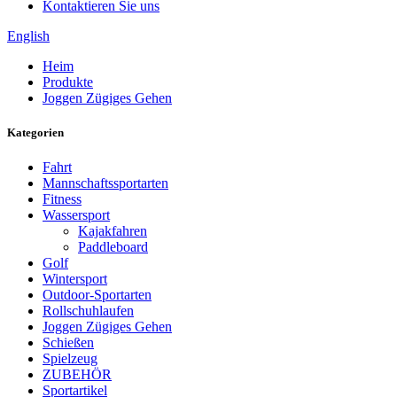
Kontaktieren Sie uns
English
Heim
Produkte
Joggen Zügiges Gehen
Kategorien
Fahrt
Mannschaftssportarten
Fitness
Wassersport
Kajakfahren
Paddleboard
Golf
Wintersport
Outdoor-Sportarten
Rollschuhlaufen
Joggen Zügiges Gehen
Schießen
Spielzeug
ZUBEHÖR
Sportartikel