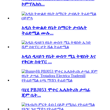
ኮምፕሌክስ...
አዲስ ትውልድ የቤት ስማርት ታብሌት
ትሬድሚል ሙሉ...
አዲስ ዲዛይን የቤት ውስጥ ሚኒ ትዊስት እና
የቅርጽ ስቴፐር ...
ባኒሂ PBJ053 ሞተር ኤሌክትሪክ ታጣፊ
ጂም ቤት...