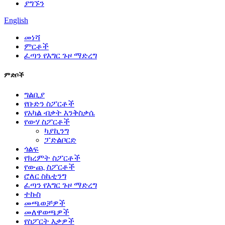
ያግኙን
English
መነሻ
ምርቶች
ፈጣን የእግር ጉዞ ማድረግ
ምድቦች
ግልቢያ
የቡድን ስፖርቶች
የአካል ብቃት እንቅስቃሴ
የውሃ ስፖርቶች
ካያኪንግ
ፓድልቦርድ
ጎልፍ
የክረምት ስፖርቶች
የውጪ ስፖርቶች
ሮለር ስኬቲንግ
ፈጣን የእግር ጉዞ ማድረግ
ተኩስ
መጫወቻዎች
መለዋወጫዎች
የስፖርት እቃዎች