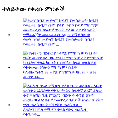
ተለይተው የቀረቡ ምርቶች
የውሃ ኩባያ መያዣ፣ ኩባያ፣ የመስታወት ኩባያ፣
የወረቀት ኩባያ፣ ቡና፣...
ባለብዙ ሽፋን የተቀናጀ የማከማቻ ካቢኔት፣ የቤት
ውስጥ ብዙ…
ለሳሎን ክፍል የሚሆን ቀላል የቡና ጠረጴዛ -
የቅንጦት...