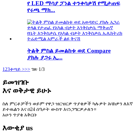
የ LED ማሳያ ፓነል ተንቀሳቃሽ የሚታጠፍ
የሩጫ ማክ...
ትልቅ ምስል ይመልከቱ ወደ Compare
ያክሉ ያጋሩ ኢ...
1
2
3
ቀጣይ >
>>
ገጽ 1/3
ይመዝገቡ
እና ወቅታዊ ይሁኑ
ስለ ምርቶቻችን ወይም የዋጋ ዝርዝርዎ ጥያቄዎች ካሉዎት እባክዎን ለእኛ
ይተዉልን እና በ24 ሰዓታት ውስጥ እናነጋግርዎታለን።
አሁን ጥያቄ አቅርቡ
እውቂያ
us