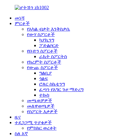
መነሻ
ምርቶች
የአካል ብቃት እንቅስቃሴ
የውሃ ስፖርቶች
ካያኪንግ
ፓድልቦርድ
የቡድን ስፖርቶች
ራኬት ስፖርትስ
የክረምት ስፖርቶች
የውጪ ስፖርቶች
ግልቢያ
ጎልፍ
ሮለር ስኬቲንግ
ፈጣን የእግር ጉዞ ማድረግ
ተኩስ
መጫወቻዎች
መለዋወጫዎች
የስፖርት እቃዎች
ዜና
ተደጋጋሚ ጥያቄዎች
የምስክር ወረቀት
ስለ እኛ