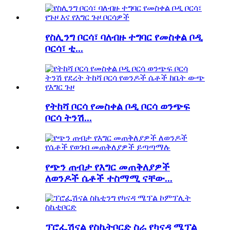
የስሊንግ ቦርሳ፣ ባለብዙ ተግባር የመስቀል ቦዲ
ቦርሳ፣ ቲ...
የትከሻ ቦርሳ የመስቀል ቦዲ ቦርሳ ወንጭፍ
ቦርሳ ትንሽ...
የጭን ጠብታ የእግር መጠቅለያዎች
ለወንዶች ሴቶች ተስማሚ ናቸው...
ፕሮፌሽናል የስኬትቦርድ ስራ የካናዳ ሜፕል