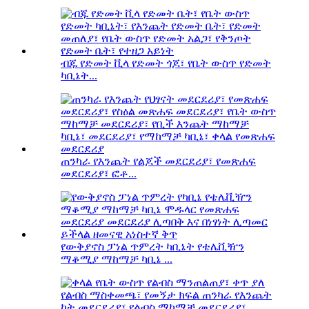
ብጁ የድመት ቪላ የድመት ጎጆ፣ የቤት ውስጥ የድመት
ካቢኔት...
ጠንካራ የእንጨት የልጆች መደርደሪያ፣ የመጽሐፍ
መደርደሪያ፣ ፎቶ...
የውቅያኖስ ፓነል ጥምረት ካቢኔት የቴሌቪዥን
ማቆሚያ ማከማቻ ካቢኔ ...