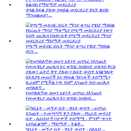
ቀላል ክፍል ያለው የወለል መደርደሪያ የቤት ልብስ
ማንጠልጠያ፣...
የጫማ መደብር ደሴት ማሳያ ቆጣሪ የገበያ ማዕከል
ቦርሳ ...
የመካከለኛው ዘመን አይነት ጠንካራ የእንጨት
የመመገቢያ ጠረጴዛ እና ወንበር ስብስብ…
ካቢኔት - መኝታ ቤት - የቤት ውስጥ - ስለዚህ ...