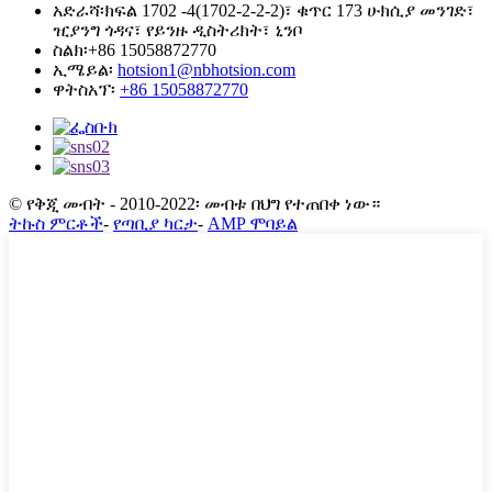
አድራሻ፡
ክፍል 1702 -4(1702-2-2-2)፣ ቁጥር 173 ሁክሲያ መንገድ፣
ዢያንግ ጎዳና፣ የይንዙ ዲስትሪክት፣ ኒንቦ
ስልክ፡
+86 15058872770
ኢሜይል፡
hotsion1@nbhotsion.com
ዋትስአፕ፡
+86 15058872770
© የቅጂ መብት - 2010-2022፡ መብቱ በህግ የተጠበቀ ነው።
ትኩስ ምርቶች
-
የጣቢያ ካርታ
-
AMP ሞባይል