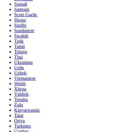
Somali
Samoan
Scots Gaelic
Shona
Sindhi
Sundanese
Swahili
Tajik
Tamil
Telugu
Thai
Ukrainian
Urdu
Uzbek
Vietnamese
Welsh
Xhosa
Yiddish
Yoruba
Zulu
Kinyarwanda
Tatar
Oriya
Turkmen
Uyghur