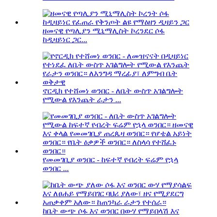
ዘመናዊ የጣሊያን ሚኒማሊስት ኮረንደር ሶፋ
ከዲዛይነር ጋር...
ኖርዲክ የተሸመነ ወንበር - ለቤት ውስጥ አገልግሎት
የሚውል የእንጨት ራታን ...
የመመገቢያ ወንበር - ከፍተኛ የብረት ፍሬም የኋላ
ወንበር ...
ከቤት ውጭ ሶፋ እና ወንበር በውሃ የማይበላሽ እና