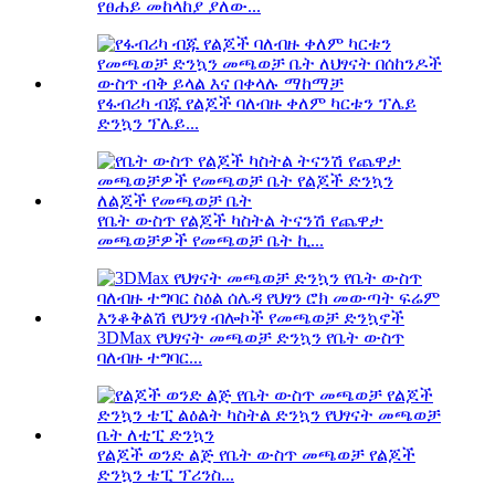
የፀሐይ መከላከያ ያለው...
የፋብሪካ ብጁ የልጆች ባለብዙ ቀለም ካርቱን ፕሌይ
ድንኳን ፕሌይ...
የቤት ውስጥ የልጆች ካስትል ትናንሽ የጨዋታ
መጫወቻዎች የመጫወቻ ቤት ኪ...
3DMax የህፃናት መጫወቻ ድንኳን የቤት ውስጥ
ባለብዙ ተግባር...
የልጆች ወንድ ልጅ የቤት ውስጥ መጫወቻ የልጆች
ድንኳን ቴፒ ፕሪንስ...