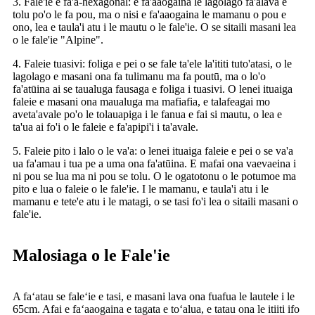
3. Fale'ie e fa'a-hexagonal: e fa'aaogaina le lagolago fa'alava e
tolu po'o le fa pou, ma o nisi e fa'aaogaina le mamanu o pou e
ono, lea e taula'i atu i le mautu o le fale'ie. O se sitaili masani lea
o le fale'ie "Alpine".
4. Faleie tuasivi: foliga e pei o se fale ta'ele la'ititi tuto'atasi, o le
lagolago e masani ona fa tulimanu ma fa poutū, ma o lo'o
fa'atūina ai se taualuga fausaga e foliga i tuasivi. O lenei ituaiga
faleie e masani ona maualuga ma mafiafia, e talafeagai mo
aveta'avale po'o le tolauapiga i le fanua e fai si mautu, o lea e
ta'ua ai fo'i o le faleie e fa'apipi'i i ta'avale.
5. Faleie pito i lalo o le va'a: o lenei ituaiga faleie e pei o se va'a
ua fa'amau i tua pe a uma ona fa'atūina. E mafai ona vaevaeina i
ni pou se lua ma ni pou se tolu. O le ogatotonu o le potumoe ma
pito e lua o faleie o le fale'ie. I le mamanu, e taula'i atu i le
mamanu e tete'e atu i le matagi, o se tasi fo'i lea o sitaili masani o
fale'ie.
Malosiaga o le Fale'ie
A faʻatau se faleʻie e tasi, e masani lava ona fuafua le lautele i le
65cm. Afai e faʻaaogaina e tagata e toʻalua, e tatau ona le itiiti ifo