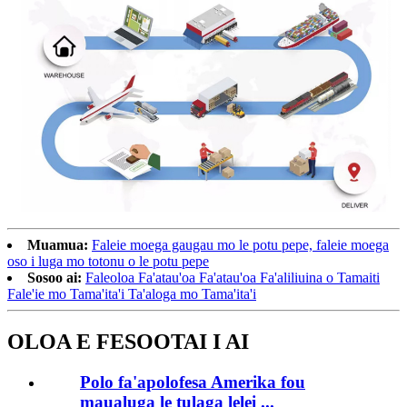
Muamua:
Faleie moega gaugau mo le potu pepe, faleie moega
oso i luga mo totonu o le potu pepe
Sosoo ai:
Faleoloa Fa'atau'oa Fa'atau'oa Fa'aliliuina o Tamaiti
Fale'ie mo Tama'ita'i Ta'aloga mo Tama'ita'i
OLOA E FESOOTAI I AI
Polo fa'apolofesa Amerika fou
maualuga le tulaga lelei ...