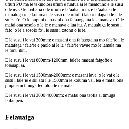
ufiufi PU ma le tekinolosi ufiufi e fuafua ai le meatotino e le susu
o le ie. O le mafiafia o le ufiufi e faʻaalia i mm, e faʻaalia ai le
maualuga o le koluma e le susu o le ufiufi i lalo o tulaga o le fale
suʻesuʻe. O ie pupuni e masani ona faʻaaogaina ie e manava. O le
mafai ona sosolo o le ie e manava e lua itu. A maualuga le susū i
fafo, o le a sosolo foʻi le susu i totonu o le ie.
E lē susu i le vai 300mm: e masani ona faʻaaogaina mo faleʻie i le
matafaga / faleʻie e paolo ai le la / faleʻie vavae mo le lāmala ma
le timu itiiti.
E lē susu i le vai 800mm-1200mm: fale'ie masani faigofie e
tolauapi ai.
E le susu i le vai 1500mm-2000mm: e masani lava, o le vai e le
susu i faleʻie e sili atu i le 1500mm le koluma vai, lea e mafai ona
puipuia ai timuga feololo i le mamafa.
E le susu i le vai 3000-4000mm: e mafai ona taofia ai timuga
faifai pea.
Felauaiga