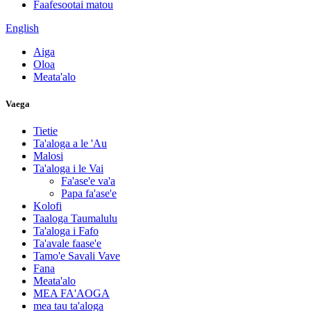
Faafesootai matou
English
Aiga
Oloa
Meata'alo
Vaega
Tietie
Ta'aloga a le 'Au
Malosi
Ta'aloga i le Vai
Fa'ase'e va'a
Papa fa'ase'e
Kolofi
Taaloga Taumalulu
Ta'aloga i Fafo
Ta'avale faase'e
Tamo'e Savali Vave
Fana
Meata'alo
MEA FA'AOGA
mea tau ta'aloga