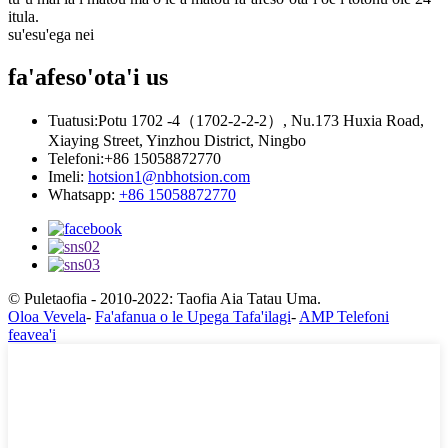
itula.
su'esu'ega nei
fa'afeso'ota'i
us
Tuatusi:
Potu 1702 -4（1702-2-2-2）, Nu.173 Huxia Road,
Xiaying Street, Yinzhou District, Ningbo
Telefoni:
+86 15058872770
Imeli:
hotsion1@nbhotsion.com
Whatsapp:
+86 15058872770
© Puletaofia - 2010-2022: Taofia Aia Tatau Uma.
Oloa Vevela
-
Fa'afanua o le Upega Tafa'ilagi
-
AMP Telefoni
feavea'i