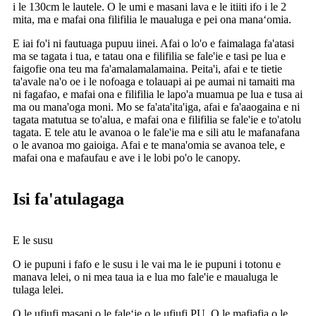
i le 130cm le lautele. O le umi e masani lava e le itiiti ifo i le 2
mita, ma e mafai ona filifilia le maualuga e pei ona manaʻomia.
E iai fo'i ni fautuaga pupuu iinei. Afai o lo'o e faimalaga fa'atasi
ma se tagata i tua, e tatau ona e filifilia se fale'ie e tasi pe lua e
faigofie ona teu ma fa'amalamalamaina. Peita'i, afai e te tietie
ta'avale na'o oe i le nofoaga e tolauapi ai pe aumai ni tamaiti ma
ni fagafao, e mafai ona e filifilia le lapo'a muamua pe lua e tusa ai
ma ou mana'oga moni. Mo se fa'ata'ita'iga, afai e fa'aaogaina e ni
tagata matutua se to'alua, e mafai ona e filifilia se fale'ie e to'atolu
tagata. E tele atu le avanoa o le fale'ie ma e sili atu le mafanafana
o le avanoa mo gaioiga. Afai e te mana'omia se avanoa tele, e
mafai ona e mafaufau e ave i le lobi po'o le canopy.
Isi fa'atulagaga
E le susu
O ie pupuni i fafo e le susu i le vai ma le ie pupuni i totonu e
manava lelei, o ni mea taua ia e lua mo fale'ie e maualuga le
tulaga lelei.
O le ufiufi masani o le faleʻie o le ufiufi PU. O le mafiafia o le