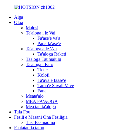
Aiga
Oloa
Malosi
Ta'aloga i le Vai
Fa'ase'e va'a
Papa fa'ase'e
Ta'aloga a le 'Au
Ta'aloga Raketi
Taaloga Taumalulu
Ta'aloga i Fafo
Tietie
Kolofi
Ta'avale faase'e
Tamo'e Savali Vave
Fana
Meata'alo
MEA FA'AOGA
Mea tau ta'aloga
Tala Fou
Fesili e Masani Ona Fesiligia
Tusi Faamaonia
Faatatau ia tatou