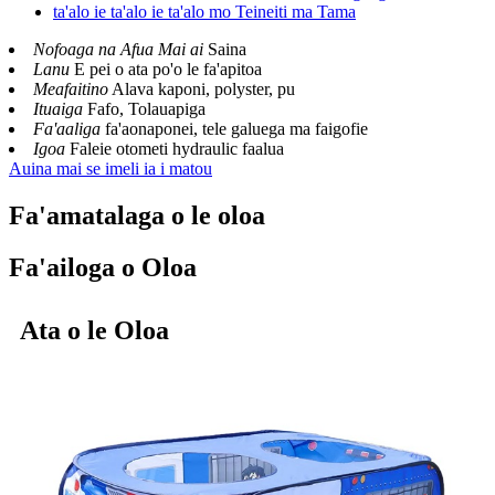
Nofoaga na Afua Mai ai
Saina
Lanu
E pei o ata po'o le fa'apitoa
Meafaitino
Alava kaponi, polyster, pu
Ituaiga
Fafo, Tolauapiga
Fa'aaliga
fa'aonaponei, tele galuega ma faigofie
Igoa
Faleie otometi hydraulic faalua
Auina mai se imeli ia i matou
Fa'amatalaga o le oloa
Fa'ailoga o Oloa
Ata o le Oloa