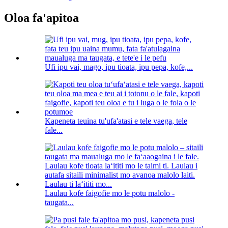
Oloa fa'apitoa
Ufi ipu vai, mago, ipu tioata, ipu pepa, kofe,...
Kapeneta teuina tu'ufa'atasi e tele vaega, tele
fale...
Laulau kofe faigofie mo le potu malolo -
taugata...