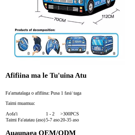
Afifiina ma le Tu'uina Atu
Fa'amatalaga o afifiina: Pusa 1 fasi/ taga
Taimi muamua:
Aofa'i
1 - 2
>300PCS
Taimi Fa'atatau (aso)
5-7 aso
20-35 aso
Auaunaga OEM/ODM