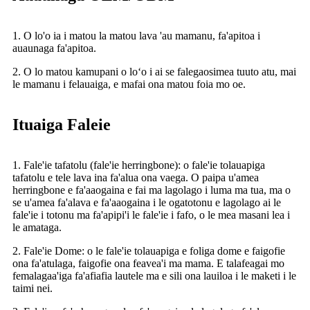
1. O lo'o ia i matou la matou lava 'au mamanu, fa'apitoa i
auaunaga fa'apitoa.
2. O lo matou kamupani o loʻo i ai se falegaosimea tuuto atu, mai
le mamanu i felauaiga, e mafai ona matou foia mo oe.
Ituaiga Faleie
1. Fale'ie tafatolu (fale'ie herringbone): o fale'ie tolauapiga
tafatolu e tele lava ina fa'alua ona vaega. O paipa u'amea
herringbone e fa'aaogaina e fai ma lagolago i luma ma tua, ma o
se u'amea fa'alava e fa'aaogaina i le ogatotonu e lagolago ai le
fale'ie i totonu ma fa'apipi'i le fale'ie i fafo, o le mea masani lea i
le amataga.
2. Fale'ie Dome: o le fale'ie tolauapiga e foliga dome e faigofie
ona fa'atulaga, faigofie ona feavea'i ma mama. E talafeagai mo
femalagaa'iga fa'afiafia lautele ma e sili ona lauiloa i le maketi i le
taimi nei.