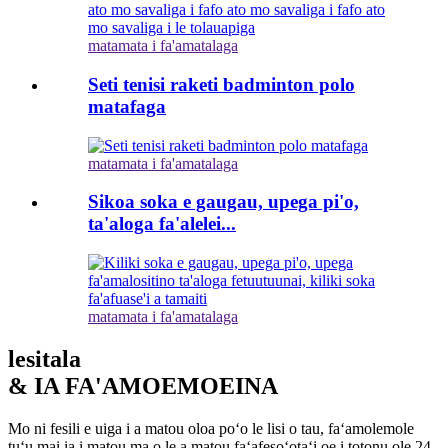
matamata i fa'amatalaga
Seti tenisi raketi badminton polo
matafaga
matamata i fa'amatalaga
Sikoa soka e gaugau, upega pi'o,
ta'aloga fa'alelei...
matamata i fa'amatalaga
lesitala
& IA FA'AMOEMOEINA
Mo ni fesili e uiga i a matou oloa poʻo le lisi o tau, faʻamolemole
tuʻu mai ia i matou ma o le a matou faʻafesoʻotaʻi oe i totonu ole 24